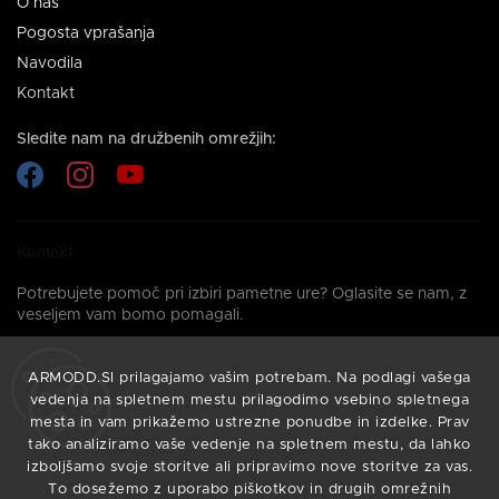
O nas
Pogosta vprašanja
Navodila
Kontakt
Sledite nam na družbenih omrežjih:
Kontakt
Potrebujete pomoč pri izbiri pametne ure? Oglasite se nam, z
veseljem vam bomo pomagali.
+386 2 828 19 45
ARMODD.SI prilagajamo vašim potrebam. Na podlagi vašega
Pokličite nas: Pon–pet: 08:00–16:00
vedenja na spletnem mestu prilagodimo vsebino spletnega
info@armodd.si
mesta in vam prikažemo ustrezne ponudbe in izdelke. Prav
tako analiziramo vaše vedenje na spletnem mestu, da lahko
Odgovorili vam bomo v 24 urah.
izboljšamo svoje storitve ali pripravimo nove storitve za vas.
To dosežemo z uporabo piškotkov in drugih omrežnih