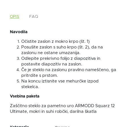
OPIS
FAQ
Navodila
Očistite zaslon z mokro krpo (št. 1)
Posušite zaslon s suho krpo (št. 2), da na
zaslonu ne ostane umazanija.
Odlepite prekrivno folijo z diapozitiva in
postavite diapozitiv na zaslon.
Če je steklo na zaslonu pravilno nameščeno, ga
pritrdite s prstom.
Na koncu iztisnite vse mehurčke izpod
stekelca.
Vsebina paketa
Zaščitno steklo za pametno uro ARMODD Squarz 12
Ultimate, mokri in suhi robčki, darilna škatla