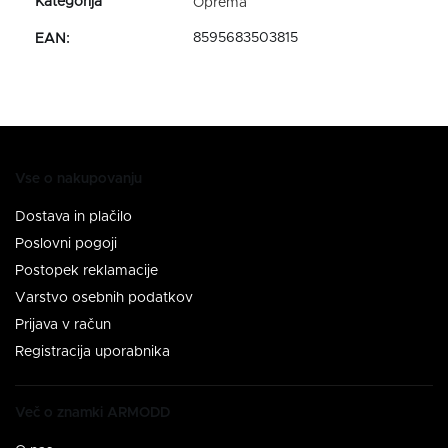
Oprema
8595683503815
EAN
:
Vse o nakupovanju
Dostava in plačilo
Poslovni pogoji
Postopek reklamacije
Varstvo osebnih podatkov
Prijava v račun
Registracija uporabnika
Več o znamki ARMODD