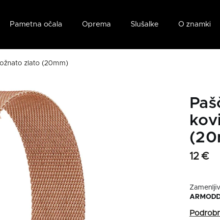
Pametna očala
Oprema
Slušalke
O znamki
ožnato zlato (20mm)
Paš
kovi
(2
12 €
Zamenlji
ARMODD