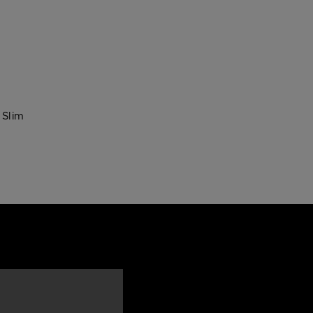
 Slim
etne ure?
 bomo