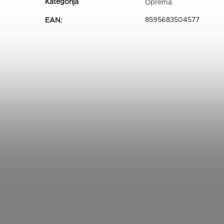
Oprema
8595683504577
EAN
: