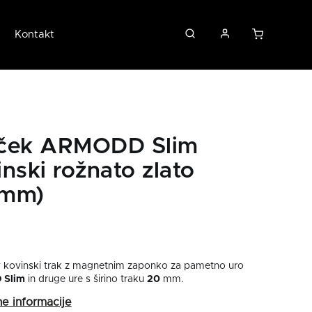
Kontakt
ček ARMODD Slim
nski rožnato zlato
0mm)
v kovinski trak z magnetnim zaponko za pametno uro
 Slim
in druge ure s širino traku
20
mm.