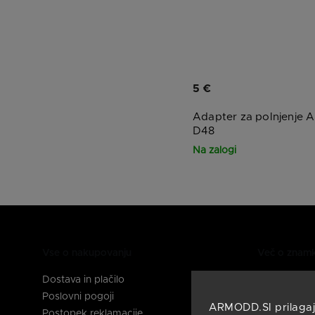
5 €
Adapter za polnjenje
D48
Na zalogi
Vse o nakupovanju
Več o znam
Dostava in plačilo
O nas
Poslovni pogoji
Pogosta vpr
ARMODD.SI prilagaj
Postopek reklamacije
Navodila