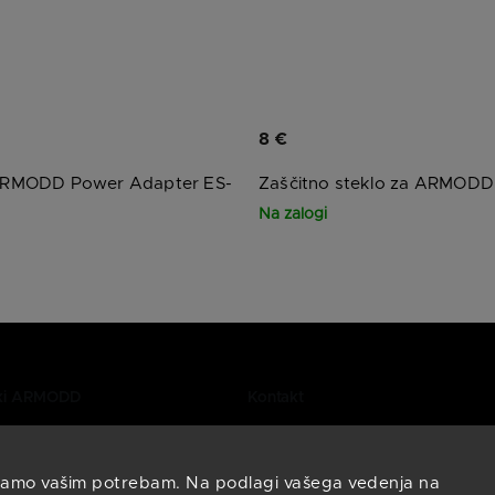
8 €
 ARMODD Power Adapter ES-
Zaščitno steklo za ARMODD
Na zalogi
ki ARMODD
Kontakt
Potrebujete pomoč pri izbiri pam
Oglasite se nam, z veseljem vam
ašanja
pomagali.
amo vašim potrebam. Na podlagi vašega vedenja na