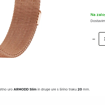
Na zalo
metno uro
ARMODD Slim
in druge ure s širino traku
20
mm.