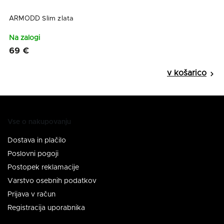
ARMODD Slim zlata
A
Na zalogi
N
69 €
6
Vse o nakupovanju
Dostava in plačilo
Poslovni pogoji
Postopek reklamacije
Varstvo osebnih podatkov
Prijava v račun
Registracija uporabnika