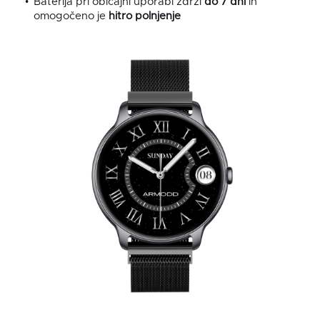
Baterija pri običajni uporabi zdrži
do 7 dni
in
omogočeno je
hitro polnjenje