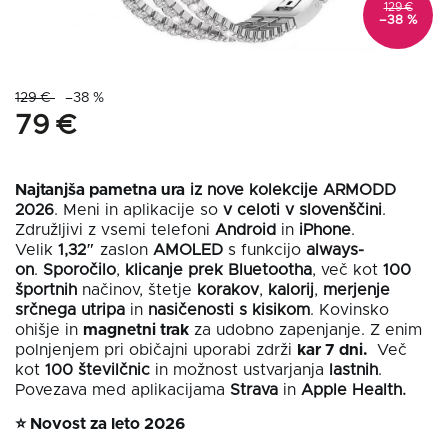
129 €
–38 %
129 €
–38 %
79 €
Najtanjša pametna ura
iz nove kolekcije ARMODD
2026
. Meni in aplikacije so
v celoti v slovenščini
.
Združljivi z vsemi telefoni
Android
in
iPhone
.
Velik
1,32″
zaslon
AMOLED
s funkcijo
always-
on
.
Sporočilo
,
klicanje prek Bluetootha
, več kot
100
športnih
načinov, štetje
korakov
,
kalorij
,
merjenje
srčnega utripa
in
nasičenosti s kisikom
. Kovinsko
ohišje in
magnetni trak
za udobno zapenjanje. Z enim
polnjenjem pri običajni uporabi zdrži
kar 7 dni.
Več
kot
100 številčnic
in možnost ustvarjanja
lastnih
.
Povezava med aplikacijama
Strava
in
Apple
Health.
⭐
Novost za leto 2026