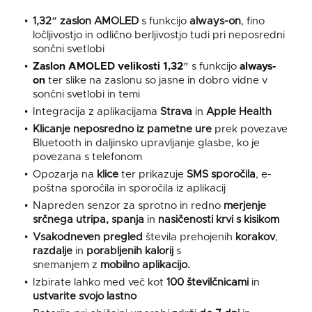
1
,32″ zaslon AMOLED
s funkcijo
always-on
, fino
ločljivostjo in odlično berljivostjo tudi pri neposredni
sončni svetlobi
Zaslon AMOLED velikosti 1,32″
s funkcijo
always-
on
ter slike na zaslonu so jasne in dobro vidne v
sončni svetlobi in temi
Integracija z aplikacijama
Strava
in
Apple Health
Klicanje neposredno iz pametne ure
prek povezave
Bluetooth in daljinsko upravljanje glasbe, ko je
povezana s telefonom
Opozarja na
klice
ter prikazuje
SMS sporočila
, e-
poštna sporočila in sporočila iz aplikacij
Napreden senzor za sprotno in redno
merjenje
srčnega
utripa, spanja
in
nasičenosti krvi s kisikom
Vsakodneven pregled
števila prehojenih
korakov
,
razdalje
in
porabljenih kalorij
s
snemanjem z
mobilno aplikacijo.
Izbirate lahko med več kot
100
številčnicami
in
ustvarite
svojo lastno