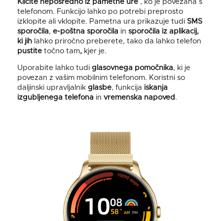
Kličite
neposredno iz
pametne ure
, ko je povezana s
telefonom. Funkcijo lahko po potrebi preprosto
izklopite ali vklopite. Pametna ura prikazuje tudi
SMS
sporočila
,
e-poštna sporočila
in
sporočila iz aplikacij,
ki jih
lahko priročno preberete, tako da lahko telefon
pustite
točno tam
,
kjer je.
Uporabite lahko tudi
glasovnega pomočnika
, ki je
povezan z vašim mobilnim telefonom. Koristni so
daljinski upravljalnik
glasbe
, funkcija
iskanja
izgubljenega telefona
in
vremenska napoved
.