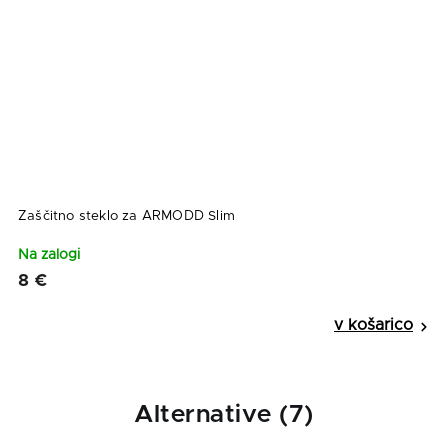
Zaščitno steklo za ARMODD Slim
A
Na zalogi
N
8 €
5
Alternative (7)