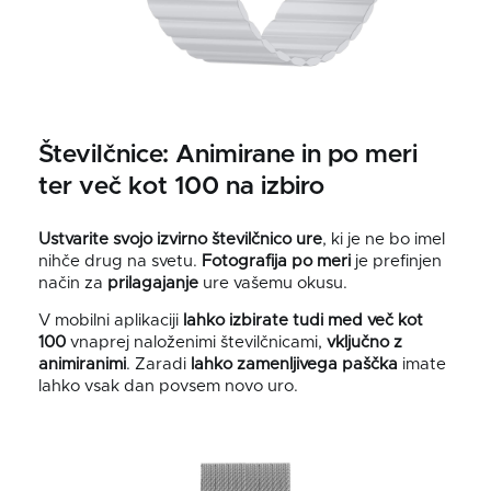
Številčnice: Animirane in po meri
ter več kot 100 na izbiro
Ustvarite svojo izvirno številčnico ure
, ki je ne bo imel
nihče drug na svetu.
Fotografija po meri
je prefinjen
način za
prilagajanje
ure vašemu okusu.
V mobilni aplikaciji
lahko izbirate tudi med več kot
100
vnaprej naloženimi številčnicami,
vključno z
animiranimi
. Zaradi
lahko zamenljivega paščka
imate
lahko vsak dan povsem novo uro.