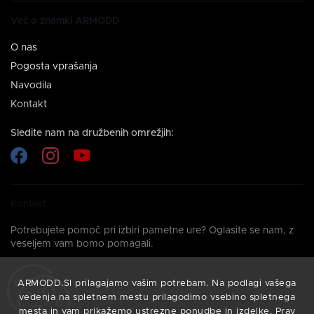
Več o znamki ARMODD
O nas
Pogosta vprašanja
Navodila
Kontakt
Sledite nam na družbenih omrežjih:
Kontakt
Potrebujete pomoč pri izbiri pametne ure? Oglasite se nam, z
veseljem vam bomo pomagali.
+386 2 828 19 45
ARMODD.SI prilagajamo vašim potrebam. Na podlagi vašega
Pokličite nas: Pon–pet: 08:00–16:00
vedenja na spletnem mestu prilagodimo vsebino spletnega
info@armodd.si
mesta in vam prikažemo ustrezne ponudbe in izdelke. Prav