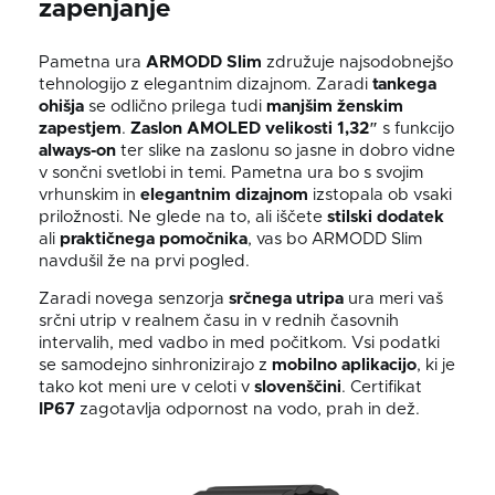
zapenjanje
Pametna ura
ARMODD Slim
združuje najsodobnejšo
tehnologijo z elegantnim dizajnom. Zaradi
tankega
ohišja
se odlično prilega tudi
manjšim ženskim
zapestjem
.
Zaslon AMOLED velikosti 1,32″
s funkcijo
always-on
ter slike na zaslonu so jasne in dobro vidne
v sončni svetlobi in temi. Pametna ura bo s svojim
vrhunskim in
elegantnim dizajnom
izstopala ob vsaki
priložnosti. Ne glede na to, ali iščete
stilski dodatek
ali
praktičnega pomočnika
, vas bo ARMODD Slim
navdušil že na prvi pogled.
Zaradi novega senzorja
srčnega utripa
ura meri vaš
srčni utrip v realnem času in v rednih časovnih
intervalih, med vadbo in med počitkom. Vsi podatki
se samodejno sinhronizirajo z
mobilno aplikacijo
, ki je
tako kot meni ure v celoti v
slovenščini
. Certifikat
IP67
zagotavlja odpornost na vodo, prah in dež.