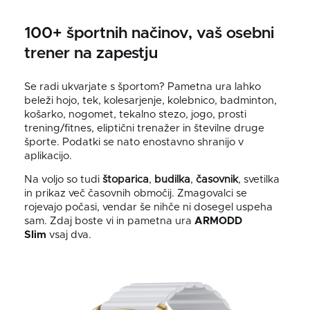
100+ športnih načinov, vaš osebni
trener na zapestju
Se radi ukvarjate s športom? Pametna ura lahko
beleži hojo, tek, kolesarjenje, kolebnico, badminton,
košarko, nogomet, tekalno stezo, jogo, prosti
trening/fitnes, eliptični trenažer in številne druge
športe. Podatki se nato enostavno shranijo v
aplikacijo.
Na voljo so tudi
štoparica
,
budilka
,
časovnik
, svetilka
in prikaz več časovnih območij. Zmagovalci se
rojevajo počasi, vendar še nihče ni dosegel uspeha
sam. Zdaj boste vi in pametna ura
ARMODD
Slim
vsaj dva.