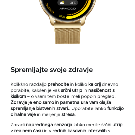
Spremljajte svoje zdravje
Kolikšno razdaljo
prehodite
in koliko
kalorij
dnevno
porabite, kakšen je vaš
srčni utrip
in
nasičenost s
kisikom
–⁠ o vsem tem boste imeli popoln pregled.
Zdravje je eno samo in pametna ura vam olajša
spremljanje bistvenih stvari.
. Uporabite lahko
funkcijo
dihalne vaje
in merjenje
stresa
.
Zaradi
naprednega senzorja
lahko merite
srčni utrip
v
realnem času
in v
rednih časovnih intervalih
s